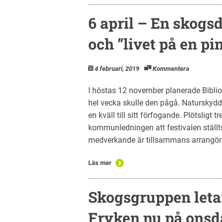
6 april – En skogs
och ”livet på en pi
4 februari, 2019
Kommentera
I höstas 12 november planerade Bibliot
hel vecka skulle den pågå. Naturskydds
en kväll till sitt förfogande. Plötsligt
kommunledningen att festivalen ställt
medverkande är tillsammans arrangörer 
Läs mer
Skogsgruppen leta
Fryken nu på onsd