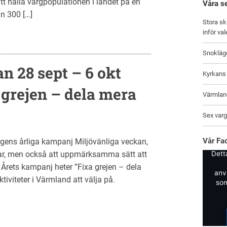
t hålla vargpopulationen i landet på en
Våra s
ån 300 […]
Stora sk
inför va
Snokläg
n 28 sept – 6 okt
Kyrkans 
 grejen – dela mera
Värmland
Sex varga
Vår Fa
ngens årliga kampanj Miljövänliga veckan,
i har, men också att uppmärksamma sätt att
Dett
 Årets kampanj heter ”Fixa grejen – dela
anv
tiviteter i Värmland att välja på.
som