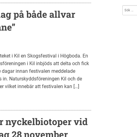
dag på både allvar
nne”
eket i Kil en Skogsfestival i Högboda. En
föreningen i Kil inbjöds att delta och fick
 tre dagar innan festivalen meddelade
s in. Naturskyddsföreningen Kil och de
vilket innebär att festivalen kan […]
r nyckelbiotoper vid
ag 28 november