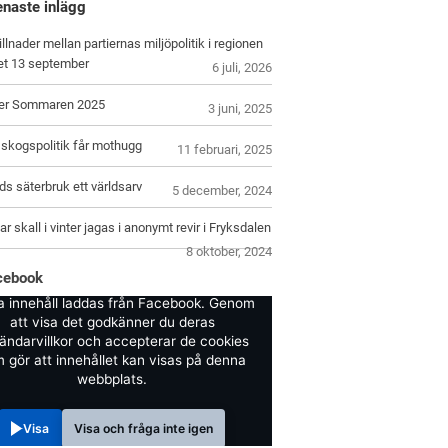
enaste inlägg
illnader mellan partiernas miljöpolitik i regionen
let 13 september
6 juli, 2026
er Sommaren 2025
3 juni, 2025
skogspolitik får mothugg
11 februari, 2025
s säterbruk ett världsarv
5 december, 2024
r skall i vinter jagas i anonymt revir i Fryksdalen
8 oktober, 2024
cebook
a innehåll laddas från Facebook. Genom
att visa det godkänner du deras
ändarvillkor och accepterar de cookies
 gör att innehållet kan visas på denna
webbplats.
Visa
Visa och fråga inte igen