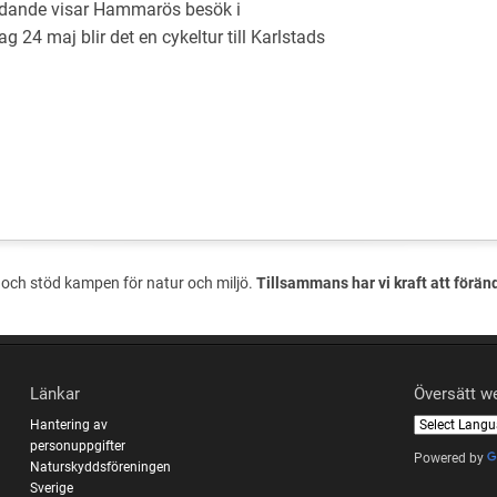
idande visar Hammarös besök i
 24 maj blir det en cykeltur till Karlstads
och stöd kampen för natur och miljö.
Tillsammans har vi kraft att förän
Länkar
Översätt w
Hantering av
personuppgifter
Powered by
Naturskyddsföreningen
Sverige