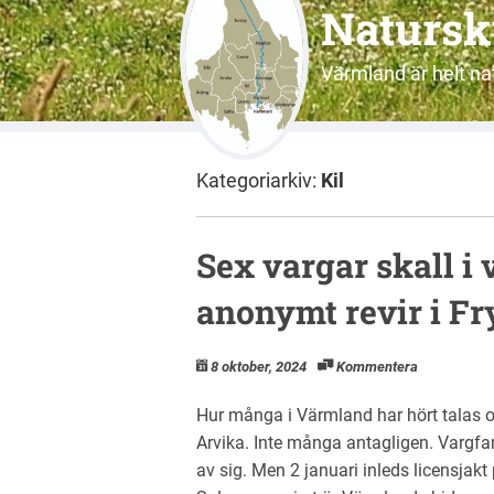
Natursk
Värmland är helt nat
Kategoriarkiv:
Kil
Sex vargar skall i v
anonymt revir i F
8 oktober, 2024
Kommentera
Hur många i Värmland har hört talas 
Arvika. Inte många antagligen. Vargfami
av sig. Men 2 januari inleds licensjakt