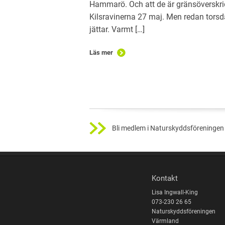
Hammarö. Och att de är gränsöverskr
Kilsravinerna 27 maj. Men redan torsdag
jättar. Varmt […]
Läs mer
Bli medlem i Naturskyddsföreningen 
Kontakt
Lisa Ingwall-King
073-230 26 65
Naturskyddsföreningen
Värmland