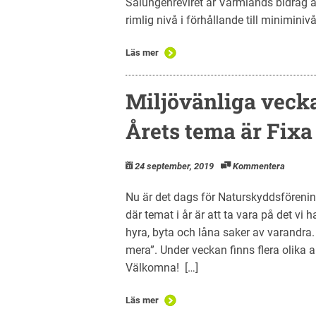
Salungenreviret är Värmlands bidrag at
rimlig nivå i förhållande till miniminiv
Läs mer
Miljövänliga vecka
Årets tema är Fixa
24 september, 2019
Kommentera
Nu är det dags för Naturskyddsföreni
där temat i år är att ta vara på det v
hyra, byta och låna saker av varandra.
mera”. Under veckan finns flera olika ak
Välkomna! […]
Läs mer