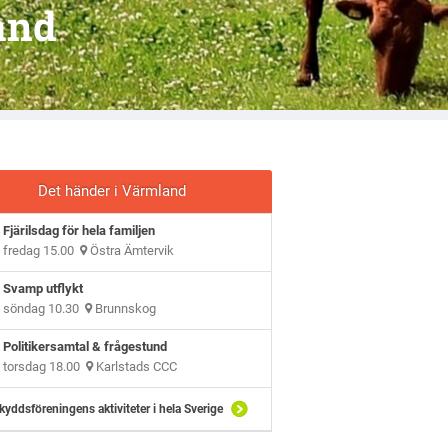
and
Det händer i Värmland
Fjärilsdag för hela familjen
fredag 15.00
Östra Ämtervik
Svamp utflykt
söndag 10.30
Brunnskog
Politikersamtal & frågestund
torsdag 18.00
Karlstads CCC
kyddsföreningens aktiviteter i hela Sverige