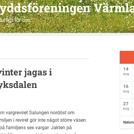
yddsföreningen Värml
urligt för oss
inter jagas i
14
aug
ryksdalen
16
aug
27
aug
om vargreviret Salungen nordöst om
ljen i reviret gör inte något större väsen
Naturs
 på familjens sex vargar. Jakten på