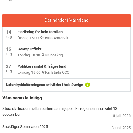
Det händer i Värmland
14
Fjärilsdag för hela familjen
aug
fredag 15.00
Östra Ämtervik
16
Svamp utflykt
aug
söndag 10.30
Brunnskog
27
Politikersamtal & frågestund
aug
torsdag 18.00
Karlstads CCC
Naturskyddsföreningens aktiviteter i hela Sverige
Våra senaste inlägg
Stora skillnader mellan partiernas miljöpolitik i regionen inför valet 13
september
6 juli, 2026
Snokläger Sommaren 2025
3 juni, 2025