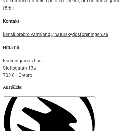
Välkommen att hälsa på oss i Örebro, om du har vägarna
förbi!
Kontakt:
kansli.orebro.varmland@naturskyddsforeningen.se
Hitta hit:
Föreningarnas hus
Slottsgatan 13a
703 61 Örebro
Anställda: