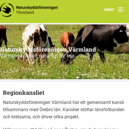
MENY
Vad vi gör
Om oss
Naturskyddsföreningen Värmland
Kontakt
Värmland är helt naturligt för oss
Regionkansliet
Naturskyddsföreningen Värmland har ett gemensamt kansli
tillsammans med Örebro län. Kansliet stöttar länsförbunden
och kretsarna, och driver olika projekt.