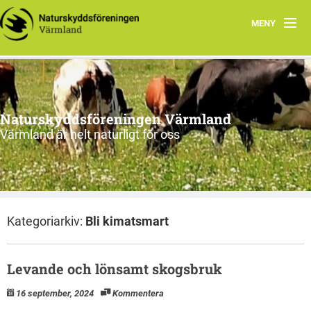
MENY
Vad vi gör
Om oss
Naturskyddsföreningen Värmland
Kontakt
Värmland är helt naturligt för oss
Kategoriarkiv:
Bli kimatsmart
Levande och lönsamt skogsbruk
16 september, 2024
Kommentera