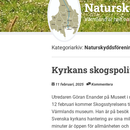
Natursk
Värmland är helt nat
Kategoriarkiv:
Naturskyddsföreni
Kyrkans skogspoli
11 februari, 2025
Kommentera
Utredaren Göran Enander på Museet 
12 februari kommer Skogsstyrelsens tid
Värmlands museum. Han är på besök fö
Svenska kyrkans hantering av sina mi
minuter är öppen för allmänheten och 