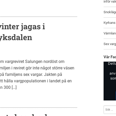
inför va
Snokläg
Kyrkans 
inter jagas i
Värmland
ryksdalen
Sex varga
Vår Fa
om vargreviret Salungen nordöst om
Dett
ljen i reviret gör inte något större väsen
anv
 på familjens sex vargar. Jakten på
som
t hålla vargpopulationen i landet på en
ån 300 […]