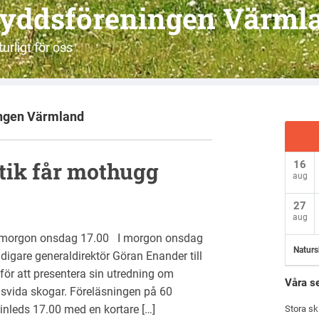
yddsföreningen Värml
urligt för oss
ngen Värmland
tik får mothugg
16
aug
27
aug
i morgon onsdag 17.00 I morgon onsdag
Naturs
igare generaldirektör Göran Enander till
r att presentera sin utredning om
Våra s
lsvida skogar. Föreläsningen på 60
inleds 17.00 med en kortare […]
Stora sk