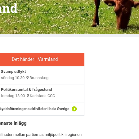
and
Det händer i Värmland
Svamp utflykt
söndag 10.30
Brunnskog
Politikersamtal & frågestund
torsdag 18.00
Karlstads CCC
kyddsföreningens aktiviteter i hela Sverige
enaste inlägg
illnader mellan partiernas miljöpolitik i regionen