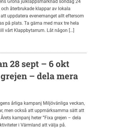
ens Gröna julklappsmarknad söndag 24
 och återbrukade klappar av lokala
 att uppdatera evenemanget allt eftersom
as på plats. Ta gärna med max tre hela
ill vårt Klappbytarrum. Låt någon […]
n 28 sept – 6 okt
 grejen – dela mera
ngens årliga kampanj Miljövänliga veckan,
i har, men också att uppmärksamma sätt att
 Årets kampanj heter ”Fixa grejen – dela
tiviteter i Värmland att välja på.