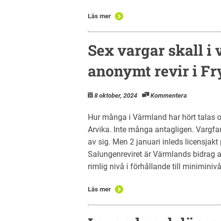
Läs mer
Sex vargar skall i v
anonymt revir i F
8 oktober, 2024
Kommentera
Hur många i Värmland har hört talas 
Arvika. Inte många antagligen. Vargfami
av sig. Men 2 januari inleds licensjakt
Salungenreviret är Värmlands bidrag at
rimlig nivå i förhållande till miniminiv
Läs mer