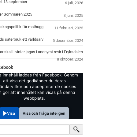
let 13 september
6 juli, 2026
er Sommaren 2025
3 juni, 2025
skogspolitik får mothugg
11 februari, 2025
s säterbruk ett världsarv
5 december, 2024
r skall i vinter jagas i anonymt revir i Fryksdalen
8 oktober, 2024
cebook
a innehåll laddas från Facebook. Genom
att visa det godkänner du deras
ändarvillkor och accepterar de cookies
 gör att innehållet kan visas på denna
webbplats.
Visa
Visa och fråga inte igen