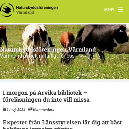
MENY
Vad vi gör
Om oss
Naturskyddsföreningen Värmland
Kontakt
Värmland är helt naturligt för oss
I morgon på Arvika bibliotek –
föreläsningen du inte vill missa
1 maj, 2024
Kommentera
Experter från Länsstyrelsen lär dig att bäst