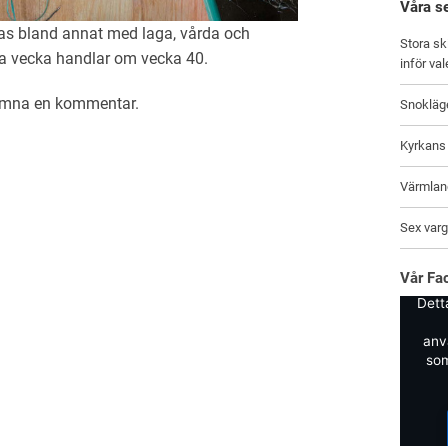
Våra s
s bland annat med laga, vårda och
Stora sk
iga vecka handlar om vecka 40.
inför va
lämna en
kommentar
.
Snokläg
Kyrkans 
Värmland
Sex varga
Vår Fa
Dett
anv
som