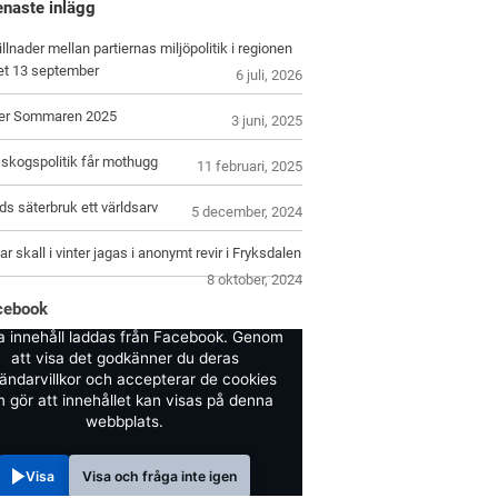
enaste inlägg
illnader mellan partiernas miljöpolitik i regionen
let 13 september
6 juli, 2026
er Sommaren 2025
3 juni, 2025
skogspolitik får mothugg
11 februari, 2025
s säterbruk ett världsarv
5 december, 2024
r skall i vinter jagas i anonymt revir i Fryksdalen
8 oktober, 2024
cebook
a innehåll laddas från Facebook. Genom
att visa det godkänner du deras
ändarvillkor och accepterar de cookies
 gör att innehållet kan visas på denna
webbplats.
Visa
Visa och fråga inte igen