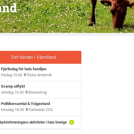
and
Det händer i Värmland
Fjärilsdag för hela familjen
fredag 15.00
Östra Ämtervik
Svamp utflykt
söndag 10.30
Brunnskog
Politikersamtal & frågestund
torsdag 18.00
Karlstads CCC
kyddsföreningens aktiviteter i hela Sverige