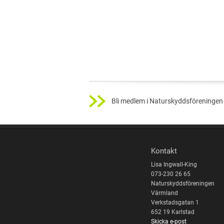
Bli medlem i Naturskyddsföreningen 
Kontakt
Lisa Ingwall-King
073-230 26 65
Naturskyddsföreningen
Värmland
Verkstadsgatan 1
652 19 Karlstad
Skicka e-post