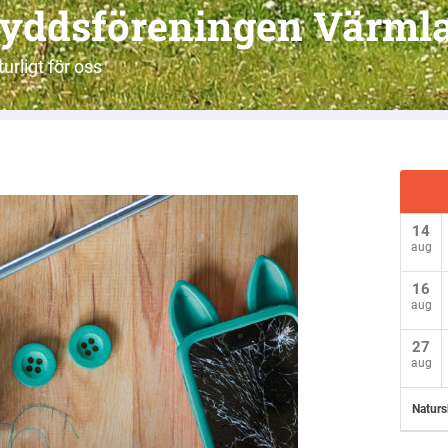
yddsföreningen Värml
urligt för oss
14
aug
16
aug
27
aug
Naturs