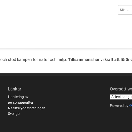
och stöd kampen för natur och miljö.
Tillsammans har vi kraft att förän
Länkar
Översätt w
Hantering av
personuppgifter
Powered by
Naturskyddsföreningen
Sverige